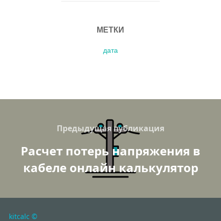
МЕТКИ
дата
Навигация
по
Previous
Предыдущая публикация
записям
Расчет потерь напряжения в
кабеле онлайн калькулятор
kitcalc ©