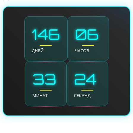
146
06
ДНЕЙ
ЧАСОВ
33
24
МИНУТ
СЕКУНД