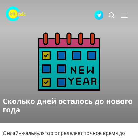
Перейти
Искать:
к
ПЕРЕ
содержимому
Сколько дней осталось до нового
года
Онлайн-калькулятор определяет точное время до