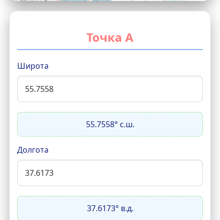
Точка A
Широта
55.7558° с.ш.
Долгота
37.6173° в.д.