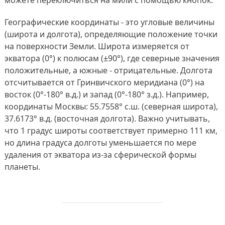
можете переключиться на мили с помощью кнопок.
Географические координаты - это угловые величины
(широта и долгота), определяющие положение точки
на поверхности Земли. Широта измеряется от
экватора (0°) к полюсам (±90°), где северные значения
положительные, а южные - отрицательные. Долгота
отсчитывается от Гринвичского меридиана (0°) на
восток (0°-180° в.д.) и запад (0°-180° з.д.). Например,
координаты Москвы: 55.7558° с.ш. (северная широта),
37.6173° в.д. (восточная долгота). Важно учитывать,
что 1 градус широты соответствует примерно 111 км,
но длина градуса долготы уменьшается по мере
удаления от экватора из-за сферической формы
планеты.