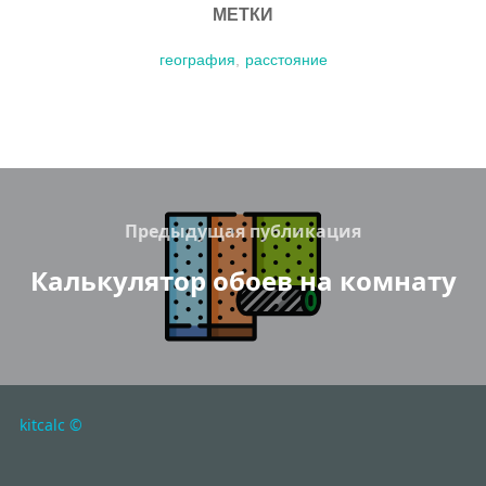
МЕТКИ
география
,
расстояние
Навигация
по
Previous
Предыдущая публикация
записям
Калькулятор обоев на комнату
kitcalc ©