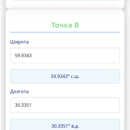
Точка B
Широта
59.9343° с.ш.
Долгота
30.3351° в.д.