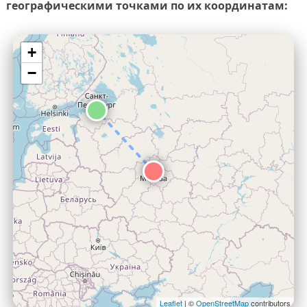
географическими точками по их координатам:
+
−
Leaflet
| ©
OpenStreetMap
contributors