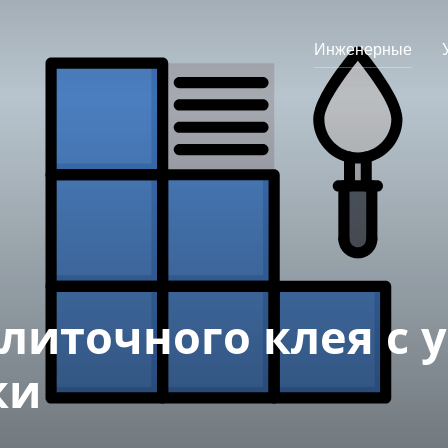
Инженерные
литочного клея с 
ки