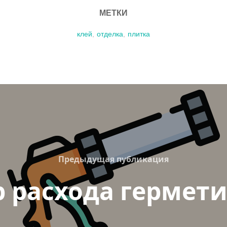
МЕТКИ
клей
,
отделка
,
плитка
Previous
Предыдущая публикация
 расхода гермет