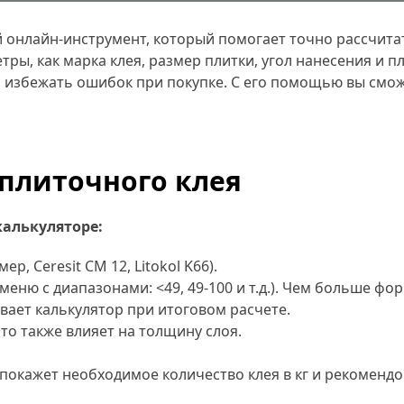
й онлайн-инструмент, который помогает точно рассчита
тры, как марка клея, размер плитки, угол нанесения и 
 избежать ошибок при покупке. С его помощью вы смо
 плиточного клея
калькуляторе:
р, Ceresit CM 12, Litokol K66).
меню с диапазонами: <49, 49-100 и т.д.). Чем больше ф
ывает калькулятор при итоговом расчете.
 Это также влияет на толщину слоя.
 покажет необходимое количество клея в кг и рекоменд