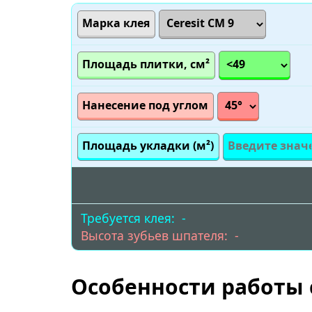
Марка клея
Площадь плитки, см²
Нанесение под углом
Площадь укладки (м²)
Требуется клея:
-
Высота зубьев шпателя:
-
Особенности работы