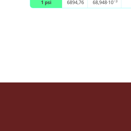
−3
1 psi
6894,76
68,948·10
Навигация
по
записям