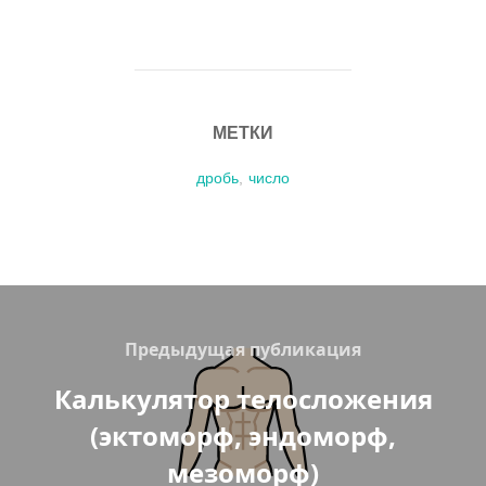
МЕТКИ
дробь
,
число
Навигация
по
Previous
Предыдущая публикация
записям
Калькулятор телосложения
(эктоморф, эндоморф,
мезоморф)