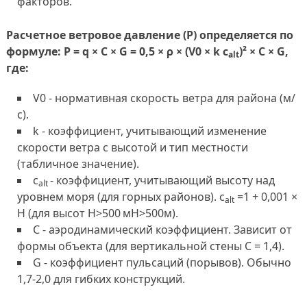
факторов.
Расчетное ветровое давление (P) определяется по
формуле: P = q × C × G = 0,5 × ρ × (V0 × k c
)² × C × G,
alt
где:
V0 - нормативная скорость ветра для района (м/
с).
k - коэффициент, учитывающий изменение
скорости ветра с высотой и тип местности
(табличное значение).
c
- коэффициент, учитывающий высоту над
alt
уровнем моря (для горных районов). c
=1 + 0,001 ×
alt
H (для высот H>500 мH>500м).
C - аэродинамический коэффициент. Зависит от
формы объекта (для вертикальной стены C = 1,4).
G - коэффициент пульсаций (порывов). Обычно
1,7-2,0 для гибких конструкций.