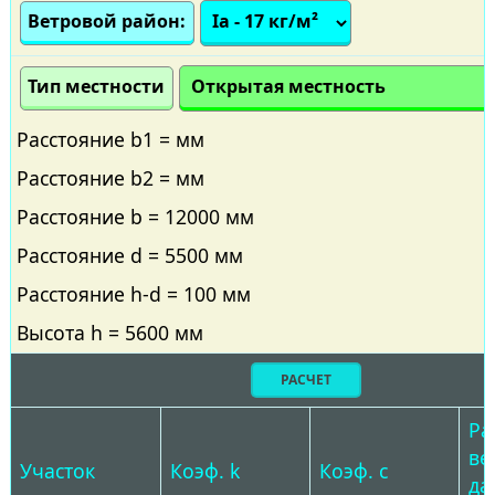
Ветровой район:
Тип местности
Расстояние b1 = мм
Расстояние b2 = мм
Расстояние b = 12000 мм
Расстояние d = 5500 мм
Расстояние h-d = 100 мм
Высота h = 5600 мм
РАСЧЕТ
Ра
ве
Участок
Коэф. k
Коэф. с
да