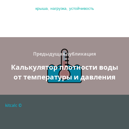
крыша
,
нагрузка
,
устойчивость
Навигация
по
Previous
Предыдущая публикация
записям
Калькулятор плотности воды
от температуры и давления
kitcalc ©