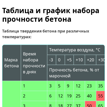
Таблица и график набора
прочности бетона
Таблица твердения бетона при различных
температурах:
Температура воздуха, °C
Время
Марка
набора
-3
0
+5
+10
+20
+30
бетона
прочности
Прочность бетона, % от
в днях
марочной
1
3
5
9
12
23
35
2
6
12
19
25
40
55
3
8
18
27
37
50
65