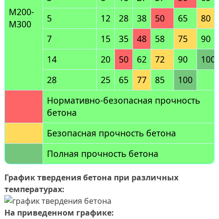
М200-
5
12
28
38
50
65
80
М300
7
15
35
48
58
75
90
14
20
50
62
72
90
100
28
25
65
77
85
100
Нормативно-безопасная прочность
бетона
Безопасная прочность бетона
Полная прочность бетона
График твердения бетона при различных
температурах:
На приведенном графике: