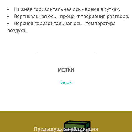
Нижняя горизонтальная ось - время в сутках.
Вертикальная ось - процент твердения раствора.
Верхняя горизонтальная ось - температура
воздуха.
МЕТКИ
бетон
Навигация
по
Previous
Предыдущая публикация