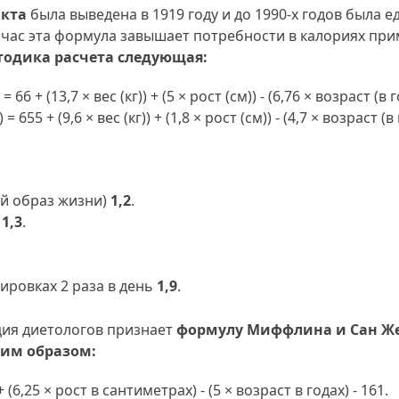
икта
была выведена в 1919 году и до 1990-х годов была 
ейчас эта формула завышает потребности в калориях при
тодика расчета следующая:
+ (13,7 × вес (кг)) + (5 × рост (см)) - (6,76 × возраст (в
 + (9,6 × вес (кг)) + (1,8 × рост (см)) - (4,7 × возраст (
й образ жизни)
1,2
.
ю
1,3
.
ировках 2 раза в день
1,9
.
ция диетологов признает
формулу Миффлина и Сан Ж
им образом:
6,25 × рост в сантиметрах) - (5 × возраст в годах) - 161.