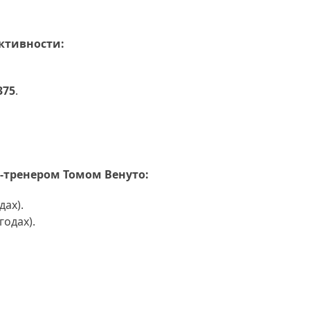
ктивности:
375
.
-тренером Томом Венуто:
дах).
годах).