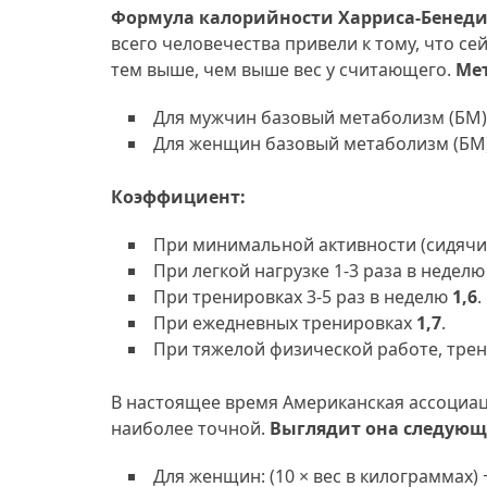
Формула калорийности Харриса-Бенед
всего человечества привели к тому, что с
тем выше, чем выше вес у считающего.
Ме
Для мужчин базовый метаболизм (БМ) = 66 
Для женщин базовый метаболизм (БМ) = 655
Коэффициент:
При минимальной активности (сидячи
При легкой нагрузке 1-3 раза в недел
При тренировках 3-5 раз в неделю
1,6
.
При ежедневных тренировках
1,7
.
При тяжелой физической работе, трен
В настоящее время Американская ассоциа
наиболее точной.
Выглядит она следующ
Для женщин: (10 × вес в килограммах) + (