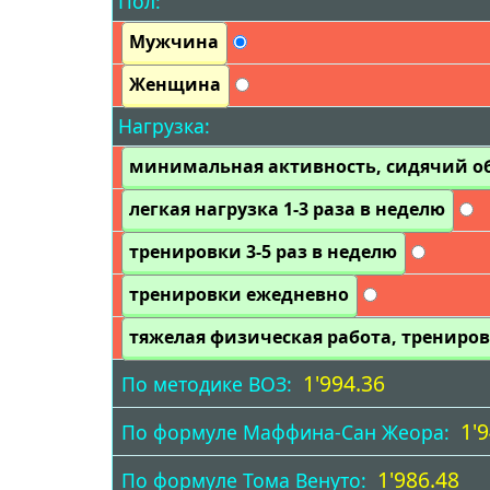
Пол:
Мужчина
Женщина
Нагрузка:
минимальная активность, сидячий о
легкая нагрузка 1-3 раза в неделю
тренировки 3-5 раз в неделю
тренировки ежедневно
тяжелая физическая работа, трениров
1'994.36
По методике ВОЗ:
1'
По формуле Маффина-Сан Жеора:
1'986.48
По формуле Тома Венуто: