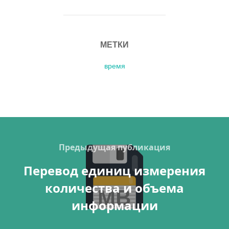
МЕТКИ
время
Навигация
по
Previous
Предыдущая публикация
записям
Перевод единиц измерения
количества и объема
информации